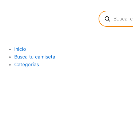
Ir
Búsqueda
al
de
contenido
productos
Inicio
Busca tu camiseta
Categorías