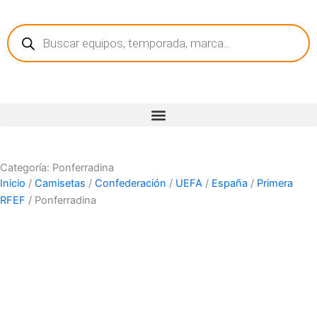
Ir
Búsqueda
al
de
contenido
productos
Categoría: Ponferradina
Inicio
/
Camisetas
/
Confederación
/
UEFA
/
España
/
Primera
RFEF
/ Ponferradina
Equipos
País
Marca
Publicidad
Tecnología
Año
Color
Tipo d
camise
Versión
Manga
Tipo de