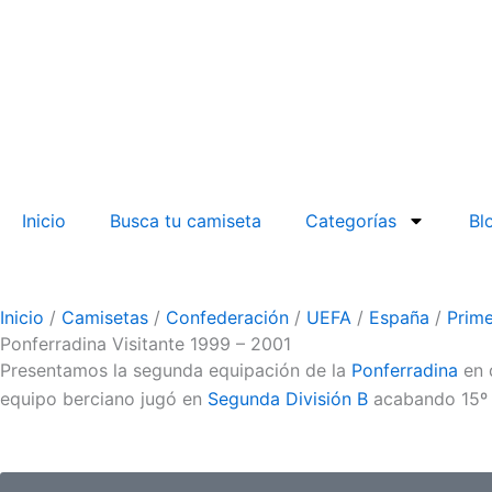
Inicio
Busca tu camiseta
Categorías
Bl
Inicio
/
Camisetas
/
Confederación
/
UEFA
/
España
/
Prim
Ponferradina Visitante 1999 – 2001
Presentamos la segunda equipación de la
Ponferradina
en 
equipo berciano jugó en
Segunda División B
acabando 15º 