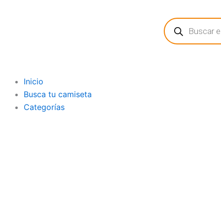
Ir
Búsqueda
al
de
contenido
productos
Inicio
Busca tu camiseta
Categorías