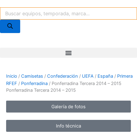
Ir
Búsqueda
al
de
contenido
productos
Inicio
/
Camisetas
/
Confederación
/
UEFA
/
España
/
Primera
RFEF
/
Ponferradina
/ Ponferradina Tercera 2014 – 2015
Ponferradina Tercera 2014 – 2015
Galería de fotos
Info técnica