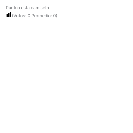
Puntua esta camiseta
(Votos:
0
Promedio:
0
)
Ponferradina visitante 2025 – 2026