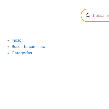
Ir
Búsqueda
al
de
contenido
productos
Inicio
Busca tu camiseta
Categorías