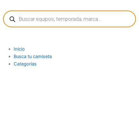
Ir
Búsqueda
al
de
contenido
productos
Inicio
Busca tu camiseta
Categorías