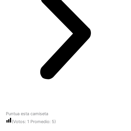
Puntua esta camiseta
(Votos:
1
Promedio:
5
)