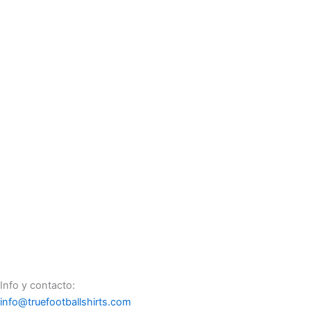
Athletic Club cuarta 2024 –
2025 player version
Info y contacto:
info@truefootballshirts.com