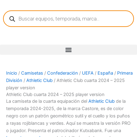
Ir
Búsqueda
al
de
contenido
productos
Inicio
/
Camisetas
/
Confederación
/
UEFA
/
España
/
Primera
División
/
Athletic Club
/ Athletic Club cuarta 2024 – 2025
player version
Athletic Club cuarta 2024 – 2025 player version
La camiseta de la cuarta equipación del
Athletic Club
de la
temporada 2024-2025, de la marca Castore, es de color
negro con un patrón geométrico sutil y el cuello y los puños
a rayas rojiblancas y verdes. Aquí se muestra la versión PRO
o jugador. Presenta el patrocinador Kutxabank. Fue una