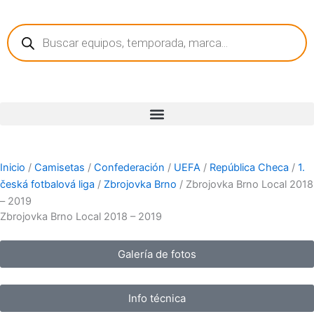
Ir
Búsqueda
al
de
contenido
productos
Inicio
/
Camisetas
/
Confederación
/
UEFA
/
República Checa
/
1.
česká fotbalová liga
/
Zbrojovka Brno
/ Zbrojovka Brno Local 2018
– 2019
Zbrojovka Brno Local 2018 – 2019
Galería de fotos
Info técnica