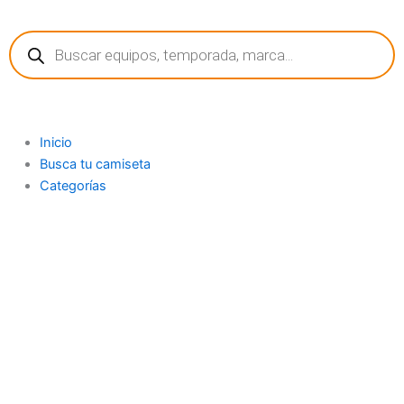
Ir
Búsqueda
al
de
contenido
productos
Inicio
Busca tu camiseta
Categorías