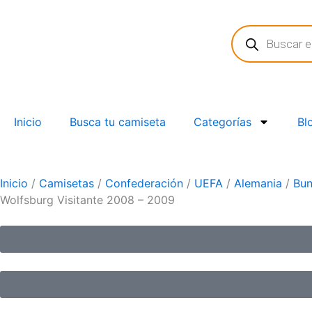
Ir
Búsqueda
al
de
contenido
productos
Inicio
Busca tu camiseta
Categorías
Bl
Inicio
/
Camisetas
/
Confederación
/
UEFA
/
Alemania
/
Bun
Wolfsburg Visitante 2008 – 2009