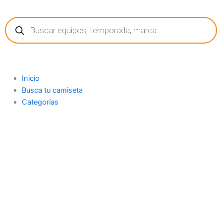
Ir
Búsqueda
al
de
contenido
productos
Inicio
Busca tu camiseta
Categorías