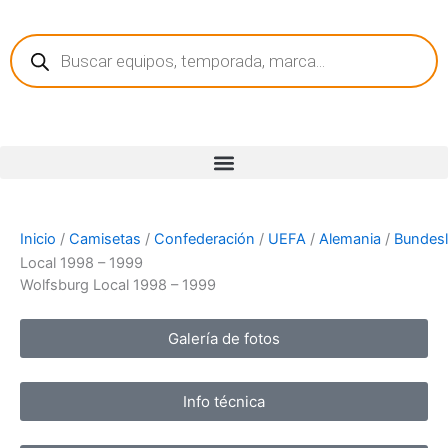
Ir
Búsqueda
al
de
contenido
productos
Inicio
/
Camisetas
/
Confederación
/
UEFA
/
Alemania
/
Bundesl
Local 1998 – 1999
Wolfsburg Local 1998 – 1999
Galería de fotos
Info técnica