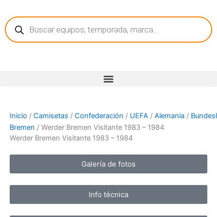
Ir
Búsqueda
al
de
contenido
productos
Inicio
/
Camisetas
/
Confederación
/
UEFA
/
Alemania
/
Bundesl
Bremen
/ Werder Bremen Visitante 1983 – 1984
Werder Bremen Visitante 1983 – 1984
Galería de fotos
Info técnica