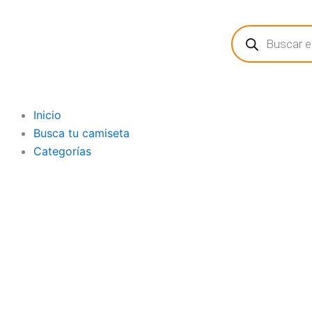
Ir
Búsqueda
al
de
contenido
productos
Inicio
Busca tu camiseta
Categorías