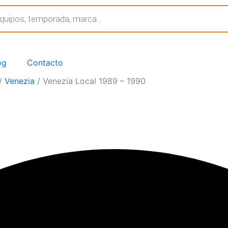
og
Contacto
/
Venezia
/ Venezia Local 1989 – 1990