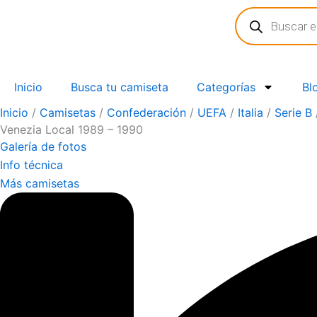
Búsqueda
Ir
de
al
productos
contenido
Inicio
Busca tu camiseta
Categorías
Bl
Inicio
/
Camisetas
/
Confederación
/
UEFA
/
Italia
/
Serie B
Venezia Local 1989 – 1990
Galería de fotos
Info técnica
Más camisetas