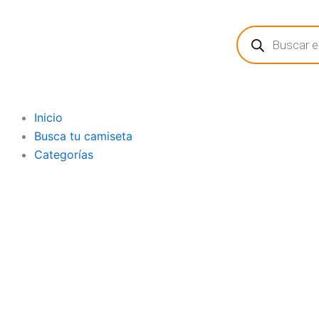
Ir
Búsqueda
al
de
contenido
productos
Inicio
Busca tu camiseta
Categorías