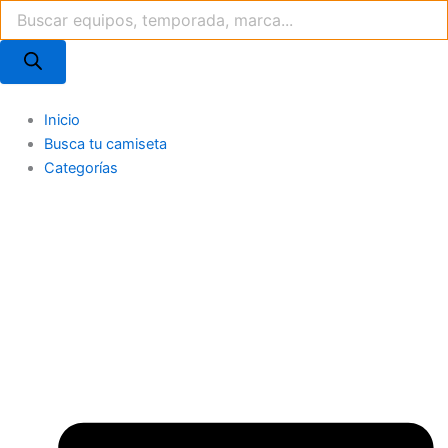
Búsqueda
Ir
de
al
productos
contenido
Inicio
Busca tu camiseta
Categorías