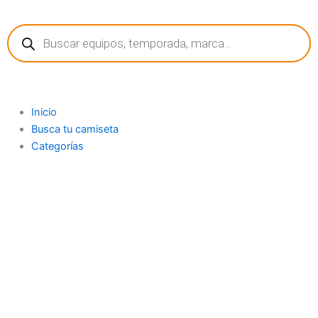
Ir
Búsqueda
al
de
contenido
productos
Inicio
Busca tu camiseta
Categorías