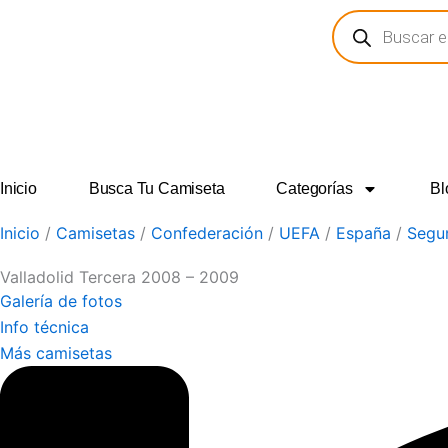
Búsqueda
Ir
de
al
productos
contenido
Inicio
Busca Tu Camiseta
Categorías
Bl
Inicio
/
Camisetas
/
Confederación
/
UEFA
/
España
/
Segun
Valladolid Tercera 2008 – 2009
Galería de fotos
Info técnica
Más camisetas