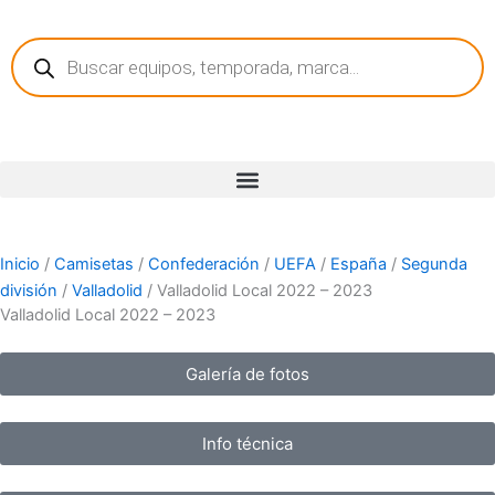
Ir
Búsqueda
al
de
contenido
productos
Inicio
/
Camisetas
/
Confederación
/
UEFA
/
España
/
Segunda
división
/
Valladolid
/ Valladolid Local 2022 – 2023
Valladolid Local 2022 – 2023
Galería de fotos
Info técnica