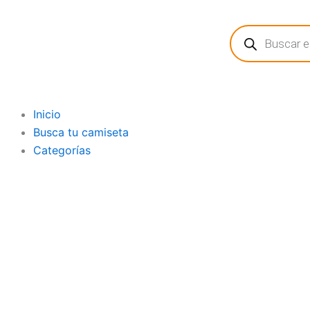
Ir
Búsqueda
al
de
contenido
productos
Inicio
Busca tu camiseta
Categorías