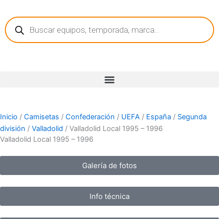
Ir
Búsqueda
al
de
contenido
productos
Inicio
/
Camisetas
/
Confederación
/
UEFA
/
España
/
Segunda
división
/
Valladolid
/ Valladolid Local 1995 – 1996
Valladolid Local 1995 – 1996
Galería de fotos
Info técnica