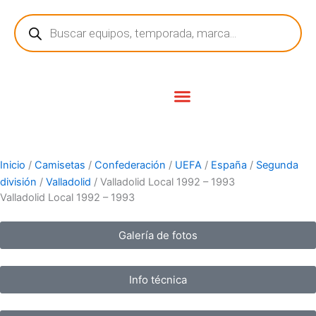
Ir
Búsqueda
al
de
contenido
productos
Inicio
/
Camisetas
/
Confederación
/
UEFA
/
España
/
Segunda
división
/
Valladolid
/ Valladolid Local 1992 – 1993
Valladolid Local 1992 – 1993
Galería de fotos
Info técnica