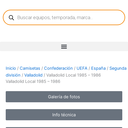
Ir
Búsqueda
al
de
contenido
productos
Inicio
/
Camisetas
/
Confederación
/
UEFA
/
España
/
Segunda
división
/
Valladolid
/ Valladolid Local 1985 – 1986
Valladolid Local 1985 – 1986
Galería de fotos
Info técnica