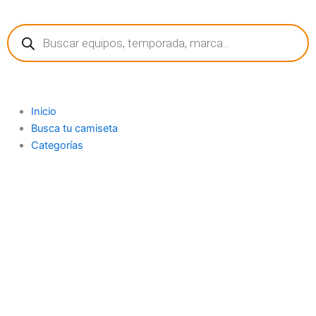
Ir
Búsqueda
al
de
contenido
productos
Inicio
Busca tu camiseta
Categorías