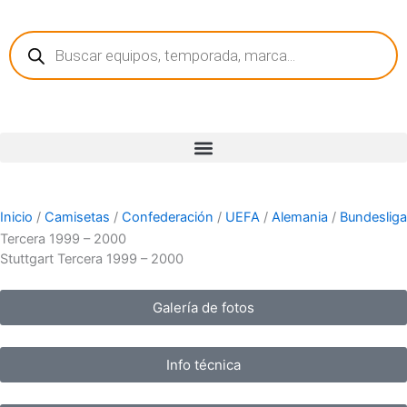
Ir
Búsqueda
al
de
contenido
productos
Inicio
/
Camisetas
/
Confederación
/
UEFA
/
Alemania
/
Bundesliga
Tercera 1999 – 2000
Stuttgart Tercera 1999 – 2000
Galería de fotos
Info técnica