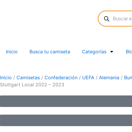
Ir
Búsqueda
al
de
contenido
productos
Inicio
Busca tu camiseta
Categorías
Bl
Inicio
/
Camisetas
/
Confederación
/
UEFA
/
Alemania
/
Bun
Stuttgart Local 2022 – 2023