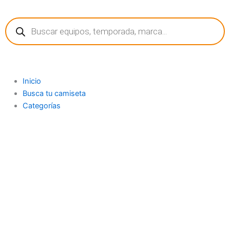
Ir
Búsqueda
al
de
contenido
productos
Inicio
Busca tu camiseta
Categorías