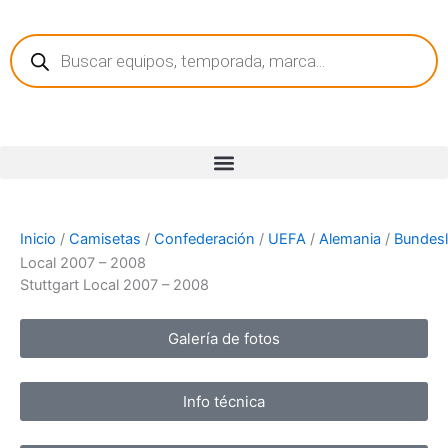
Ir
Búsqueda
al
de
contenido
productos
Inicio
/
Camisetas
/
Confederación
/
UEFA
/
Alemania
/
Bundesl
Local 2007 – 2008
Stuttgart Local 2007 – 2008
Galería de fotos
Info técnica