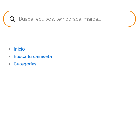
Ir
Búsqueda
al
de
contenido
productos
Inicio
Busca tu camiseta
Categorías