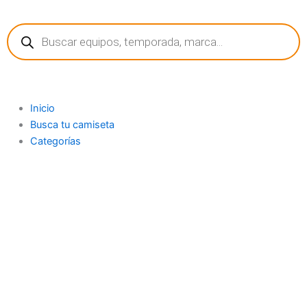
Ir
Búsqueda
al
de
contenido
productos
Inicio
Busca tu camiseta
Categorías