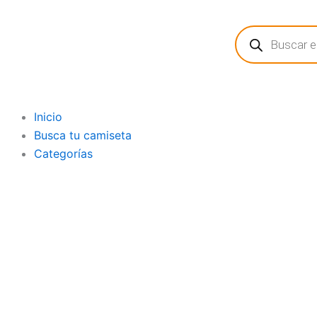
Ir
Búsqueda
al
de
contenido
productos
Inicio
Busca tu camiseta
Categorías