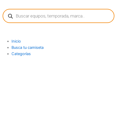
Ir
Búsqueda
al
de
contenido
productos
Inicio
Busca tu camiseta
Categorías