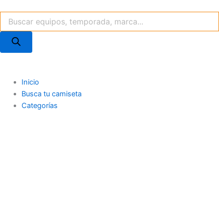
Ir
Búsqueda
al
de
contenido
productos
Inicio
Busca tu camiseta
Categorías