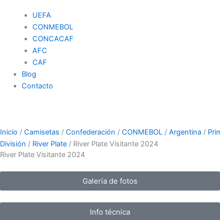
UEFA
CONMEBOL
CONCACAF
AFC
CAF
Blog
Contacto
Inicio
/
Camisetas
/
Confederación
/
CONMEBOL
/
Argentina
/
Pri
División
/
River Plate
/ River Plate Visitante 2024
River Plate Visitante 2024
Galería de fotos
Info técnica