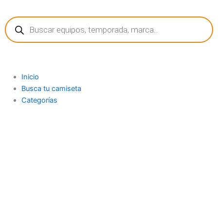
Ir
Búsqueda
al
de
contenido
productos
Inicio
Busca tu camiseta
Categorías