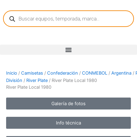
Ir
Búsqueda
al
de
contenido
productos
Inicio
/
Camisetas
/
Confederación
/
CONMEBOL
/
Argentina
/
División
/
River Plate
/ River Plate Local 1980
River Plate Local 1980
Galería de fotos
Info técnica