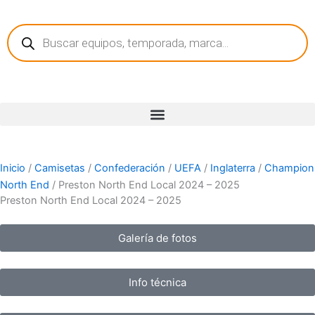
Ir
Búsqueda
al
de
contenido
productos
Inicio
/
Camisetas
/
Confederación
/
UEFA
/
Inglaterra
/
Champion
North End
/ Preston North End Local 2024 – 2025
Preston North End Local 2024 – 2025
Galería de fotos
Info técnica