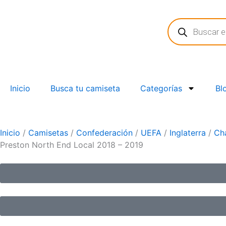
Ir
Búsqueda
al
de
contenido
productos
Inicio
Busca tu camiseta
Categorías
Bl
Inicio
/
Camisetas
/
Confederación
/
UEFA
/
Inglaterra
/
Ch
Preston North End Local 2018 – 2019