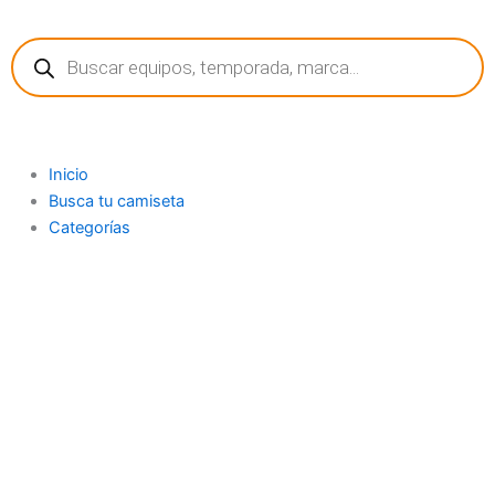
Ir
Búsqueda
al
de
contenido
productos
Inicio
Busca tu camiseta
Categorías