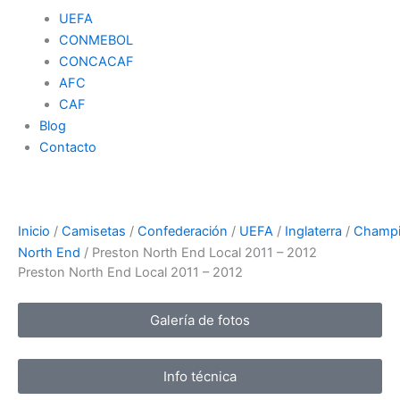
UEFA
CONMEBOL
CONCACAF
AFC
CAF
Blog
Contacto
Inicio
/
Camisetas
/
Confederación
/
UEFA
/
Inglaterra
/
Champi
North End
/ Preston North End Local 2011 – 2012
Preston North End Local 2011 – 2012
Galería de fotos
Info técnica