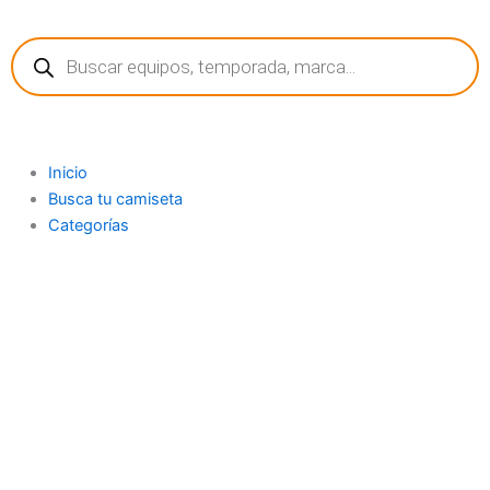
Ir
Búsqueda
al
de
contenido
productos
Inicio
Busca tu camiseta
Categorías