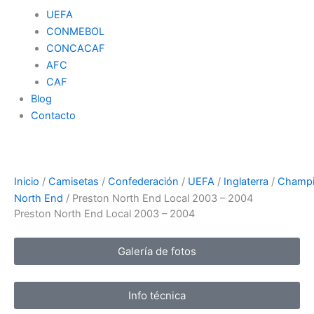
UEFA
CONMEBOL
CONCACAF
AFC
CAF
Blog
Contacto
Inicio
/
Camisetas
/
Confederación
/
UEFA
/
Inglaterra
/
Champi
North End
/ Preston North End Local 2003 – 2004
Preston North End Local 2003 – 2004
Galería de fotos
Info técnica