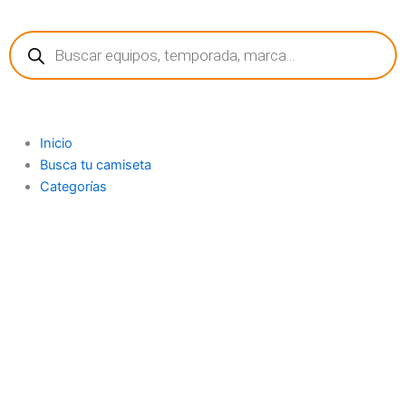
Ir
Búsqueda
al
de
contenido
productos
Inicio
Busca tu camiseta
Categorías