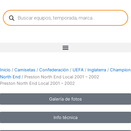
Ir
Búsqueda
al
de
contenido
productos
Inicio
/
Camisetas
/
Confederación
/
UEFA
/
Inglaterra
/
Champion
North End
/ Preston North End Local 2001 – 2002
Preston North End Local 2001 – 2002
Galería de fotos
Info técnica