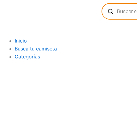
Búsqueda
Ir
de
al
productos
contenido
Inicio
Busca tu camiseta
Categorías