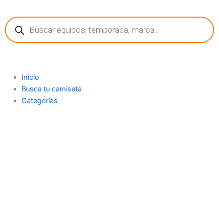
Ir
Búsqueda
al
de
contenido
productos
Inicio
Busca tu camiseta
Categorías