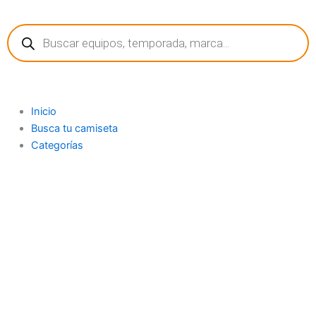
Ir
Búsqueda
al
de
contenido
productos
Inicio
Busca tu camiseta
Categorías