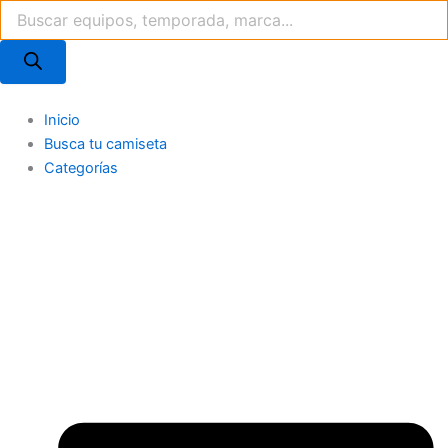
Búsqueda
Ir
de
al
productos
contenido
Inicio
Busca tu camiseta
Categorías