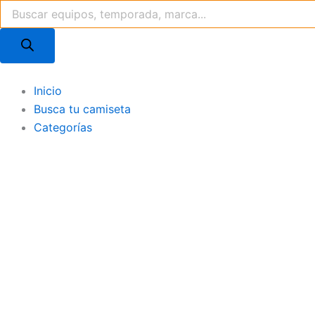
Búsqueda
Ir
de
al
productos
contenido
Inicio
Busca tu camiseta
Categorías