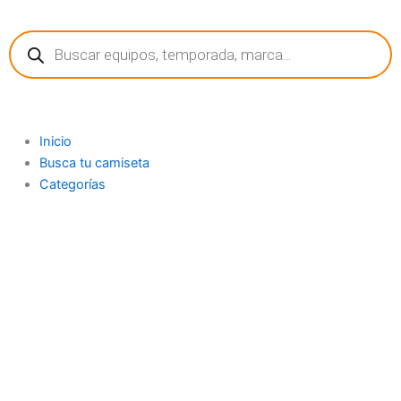
Ir
Búsqueda
al
de
contenido
productos
Inicio
Busca tu camiseta
Categorías