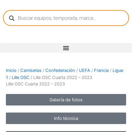
Ir
Búsqueda
al
de
contenido
productos
Inicio
/
Camisetas
/
Confederación
/
UEFA
/
Francia
/
Ligue
1
/
Lille OSC
/ Lille OSC Cuarta 2022 – 2023
Lille OSC Cuarta 2022 – 2023
Galería de fotos
Info técnica